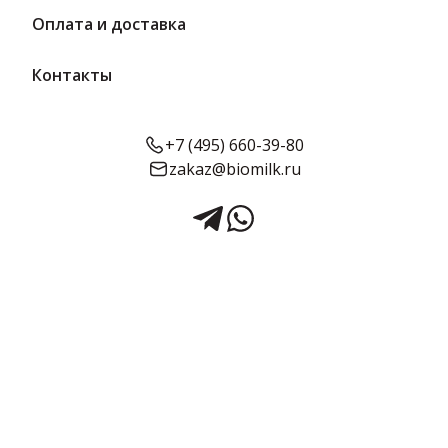
Оплата и доставка
Контакты
+7 (495) 660-39-80
zakaz@biomilk.ru
Сок абрикосовый с мякотью
без сахара, 0,75 л, стекло |
Кубаночка
Сок абрикосовый с мякотью без сахара, 0,75 л, стекло – продукт
выпуска Гранд-Стар ООО. Вода и напитки на выгодных условиях
дистрибьютора ТК Качество. Натуральный абрикосовый сок с
приятной мякотью и без добавления сахара. Упакован в
стеклянную бутылку. Отличается большим сроком годности для
длительного хранения.
Срок годности:
Объём:
24 месяца
0,75 л