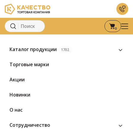
0
Главная
Каталог
Вода и напитки
Соки
Сок абрик
Каталог продукции
1702
Торговые марки
Акции
Новинки
О нас
Сотрудничество