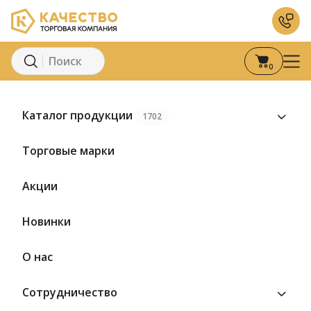
0
Главная
Каталог
Мясная гастрономия
Колбаса
С
Каталог продукции
1702
Предзаказ
Торговые марки
Акции
Новинки
О нас
Сотрудничество