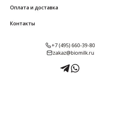
Оплата и доставка
Контакты
+7 (495) 660-39-80
zakaz@biomilk.ru
Колбаски Снеки кат. В п/к в/у
вес 180 г | Череповецкий
мясокомбинат
Колбаски Снеки кат. В п/к в/у весовой 180 г оптом, продукция
Череповецкого мясокомбината. Мясная продукция с доставкой
в Москве и области заказать у дистрибьютора продукции ТК
Качество.
0.18 кг в упаковке
Предзаказ
Срок годности:
Объём: